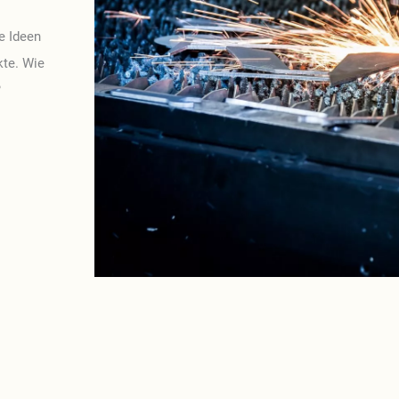
e Ideen
kte. Wie
?