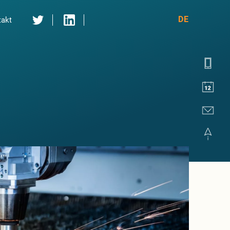
DE
takt