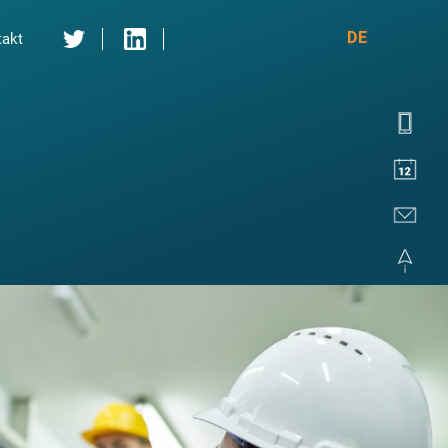
DE
takt