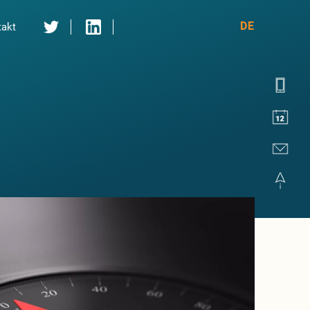
DE
takt